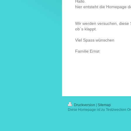
Hallo.
hier entsteht die Homepage d
Wir werden versuchen, diese S
ob´s klappt.
Viel Spass wünschen
Familie Ernst
Druckversion
|
Sitemap
Diese Homepage ist zu Testzwecken Onl